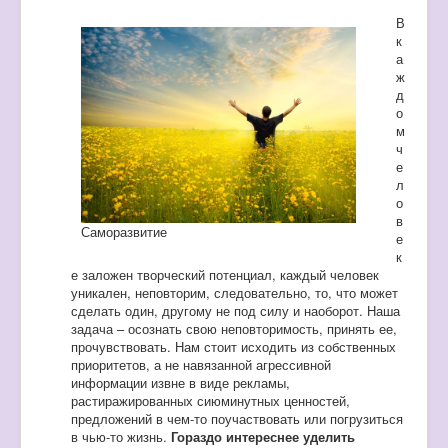
В
к
а
ж
д
о
м
ч
е
л
о
в
Саморазвитие
е
к
е заложен творческий потенциал, каждый человек
уникален, неповторим, следовательно, то, что может
сделать один, другому не под силу и наоборот. Наша
задача – осознать свою неповторимость, принять ее,
прочувствовать. Нам стоит исходить из собственных
приоритетов, а не навязанной агрессивной
информации извне в виде рекламы,
растиражированных сиюминутных ценностей,
предложений в чем-то поучаствовать или погрузиться
в чью-то жизнь.
Гораздо интереснее уделить