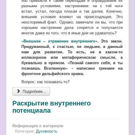
Мы привыкли к таким перепадам и оправдываем их
разными условиями, настроением: не с той ноги
встал, устал, погода плохая и так далее. Конечно,
внешние условия влияют на происходящее. Это
неоспоримый факт. Однако, замечали ли вы, что при
хорошем настроении дела спорятся и получается
многое даже из того, что в иные дни не удавалось?
«Внешнее – отражение внутреннего
».
Это закон.
Придуманный, к счастью, не людьми, а данный
нам для развития. То есть, не в каком-то
иллюзорном или метафорическом смысле, а
буквально в прямом. «Познай самого себя, и ты
познаешь Вселенную» - написано греками на
фронтоне дельфийского храма.
Вопрос: как познавать-то?
Подробнее...
Раскрытие внутреннего
потенциала
Информация о материале
Категория:
Духовность