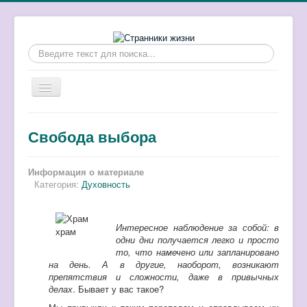
Искать...
Включить/
выключить
навигацию
Главная
Свобода выбора
Об осознанности
Люди как они есть
Информация о материале
Категория:
Духовность
Помощь себе
Земляне
Интересное наблюдение за собой: в
храм
Про детей
одни дни получается легко и просто
то, что намечено или запланировано
Сон и реальность
на день. А в другие, наоборот, возникают
препятствия и сложности, даже в привычных
Отзывы и результаты
делах
. Бывает у вас такое?