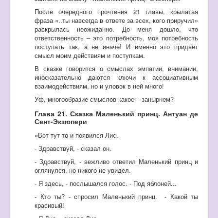
После очередного прочтения 21 главы, крылатая
фраза «..ты навсегда в ответе за всех, кого приручил»
раскрылась неожиданно. До меня дошло, что
ответственность – это потребность, моя потребность
поступать так, а не иначе! И именно это придаёт
смысл моим действиям и поступкам.
В сказке говорится о смыслах эмпатии, внимании,
иносказательно даются ключи к ассоциативным
взаимодействиям, но и уловок в ней много!
Уф, многообразие смыслов какое – занырнем?
Глава 21. Сказка Маленький принц. Антуан де
Сент-Экзюпери
«Вот тут-то и появился Лис.
- Здравствуй, - сказал он.
- Здравствуй, - вежливо ответил Маленький принц и
оглянулся, но никого не увидел.
- Я здесь, - послышался голос. - Под яблоней...
- Кто ты? - спросил Маленький принц. - Какой ты
красивый!