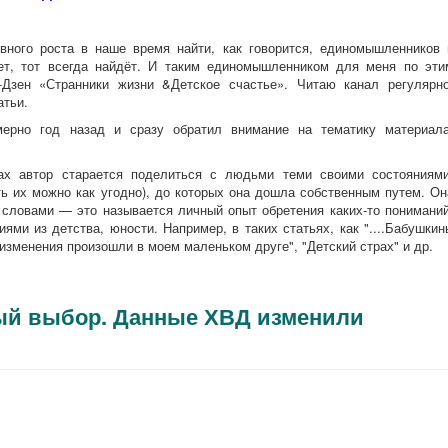
овного роста в наше время найти, как говорится, единомышленников 
щет, тот всегда найдёт. И таким единомышленником для меня по эти
-Дзен «Странники жизни &Детское счастье». Читаю канал регулярно
атьи.
ерно год назад и сразу обратил внимание на тематику материала
тах автор старается поделиться с людьми теми своими состояниями
ть их можно как угодно), до которых она дошла собственным путем. Он
словами — это называется личный опыт обретения каких-то пониманий
ями из детства, юности. Например, в таких статьях, как "....Бабушкин
 изменения произошли в моем маленьком друге", "Детский страх" и др.
ый выбор. Данные ХВД изменили