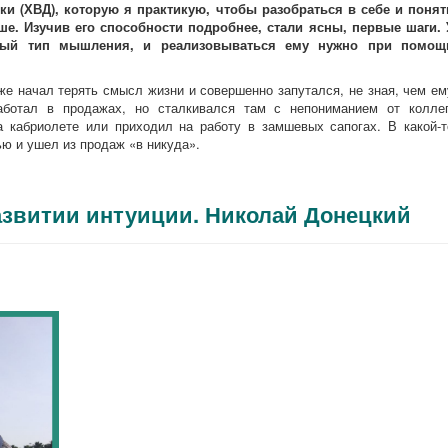
ки (ХВД), которую я практикую, чтобы разобраться в себе и понят
ше. Изучив его способности подробнее, стали ясны, первые шаги. 
нный тип мышления, и реализовываться ему нужно при помощ
же начал терять смысл жизни и совершенно запутался, не зная, чем ем
аботал в продажах, но сталкивался там с непониманием от коллег
а кабриолете или приходил на работу в замшевых сапогах. В какой-т
ю и ушел из продаж «в никуда».
азвитии интуиции. Николай Донецкий