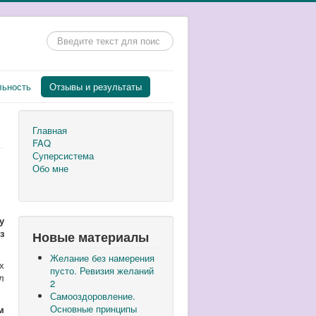
Искать...
льность
Отзывы и результаты
Главная
FAQ
Суперсистема
Обо мне
у
з
Новые материалы
Желание без намерения
х
пусто. Ревизия желаний
л
2
Самооздоровление.
Основные принципы
м