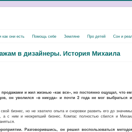
 как они есть
Помощь себе
Земляне
Про детей
Сон и реа
дажам в дизайнеры. История Михаила
 продажами и жил жизнью «как все», но постоянно ощущал, что ем
нцов, он уволился «в никуда» и почти 2 года не мог выбраться и
свой бизнес, но не хватило опыта и сноровки развить его до значимы
с, а с ним и неокрепший бизнес. Компас полностью сбился и Михаи
аняться.
роприятии. Разговорившись, он решил воспользоваться методо