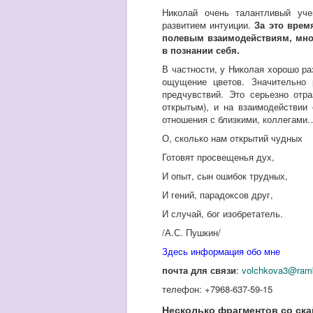
Николай очень талантливый уче
развитием интуиции.
За это врем
полевым взаимодействиям, мног
в познании себя.
В частности, у Николая хорошо ра
ощущение цветов. Значительно 
предчувствий. Это серьезно отр
открытым), и на взаимодействии
отношения с близкими, коллегами…
О, сколько нам открытий чудных
Готовят просвещенья дух,
И опыт, сын ошибок трудных,
И гений, парадоксов друг,
И случай, бог изобретатель.
/А.С. Пушкин/
Здесь информация обо мне
почта для связи
:
volchkova3@ramb
телефон: +7968-637-59-15
Несколько фрагментов со ска