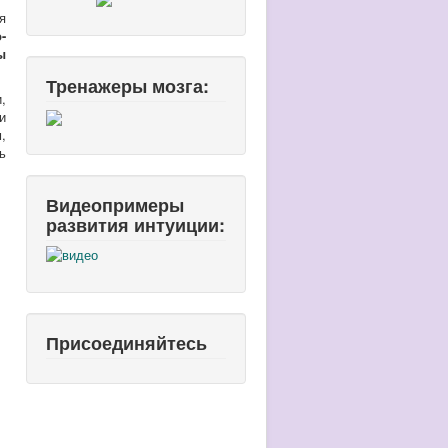
я
-
ы
Тренажеры мозга:
,
и
,
ь
Видеопримеры
развития интуиции:
Присоединяйтесь