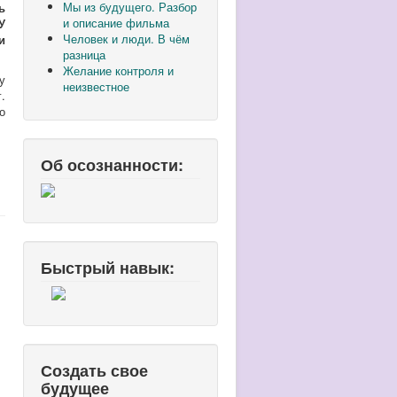
Мы из будущего. Разбор
ь
и описание фильма
У
Человек и люди. В чём
и
разница
Желание контроля и
у
неизвестное
.
о
Об осознанности:
Быстрый навык:
Создать свое
будущее