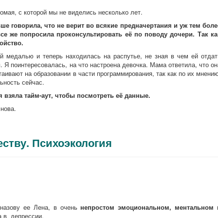
омая, с которой мы не виделись несколько лет.
ьше говорила, что не верит во всякие предначертания и уж тем боле
все же попросила проконсультировать её по поводу дочери. Так ка
ойство.
й медалью и теперь находилась на распутье, не зная в чем ей отдат
. Я поинтересовалась, на что настроена девочка. Мама ответила, что он
таивают на образовании в части программирования, так как по их мнению
ьность сейчас.
я взяла тайм-аут, чтобы посмотреть её данные.
нова.
еству. Психоэкология
назову ее Лена, в очень
непростом эмоциональном, ментальном 
а в депрессии.