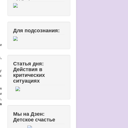
Для подсознания:
и
,
Статья дня:
Действия в
у
критических
х
ситуациях
я
и
,
а
Мы на Дзен:
Детское счастье