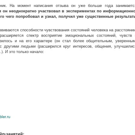
ник. На момент написания отзыва он уже больше года занимаетс
я он неоднократно участвовал в экспериментах по информационно
о чего попробовал и узнал, получил уже существенные результат
звиваются способности чувствования состояний человека на расстоянии
расширяется спектр восприятие эмоциональных состояний, чувств 
азилось и на его характере (он стал более общительным, уверенным
 с другими людьми (расширился круг интересов, общения, улучшилис
). И это только начало:
ler.ru
йп-занятий: