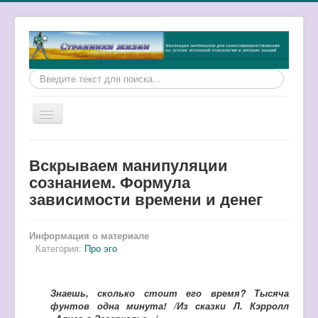
Искать...
Включить/
выключить
навигацию
Главная
Вскрываем манипуляции
Об осознанности
сознанием. Формула
зависимости времени и денег
Люди как они есть
Помощь себе
Информация о материале
Земляне
Категория:
Про эго
Про детей
Знаешь, сколько стоит его время? Тысяча
Сон и реальность
фунтов одна минута! /Из сказки Л. Кэрролл
Отзывы и результаты