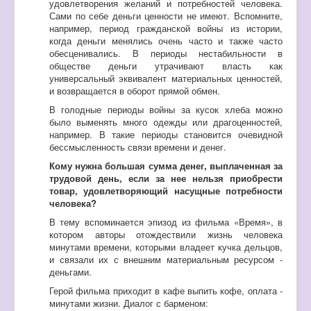
удовлетворения желаний и потребностей человека.
Сами по себе деньги ценности не имеют. Вспомните,
например, период гражданской войны из истории,
когда деньги менялись очень часто и также часто
обесценивались. В периоды нестабильности в
обществе деньги утрачивают власть как
универсальный эквивалент материальных ценностей,
и возвращается в оборот прямой обмен.
В голодные периоды войны за кусок хлеба можно
было выменять много одежды или драгоценностей,
например. В такие периоды становится очевидной
бессмысленность связи времени и денег.
Кому нужна большая сумма денег, выплаченная за
трудовой день, если за нее нельзя приобрести
товар, удовлетворяющий насущные потребности
человека?
В тему вспоминается эпизод из фильма «Время», в
котором авторы отождествили жизнь человека
минутами времени, которыми владеет кучка дельцов,
и связали их с внешним материальным ресурсом -
деньгами.
Герой фильма приходит в кафе выпить кофе, оплата -
минутами жизни. Диалог с барменом: